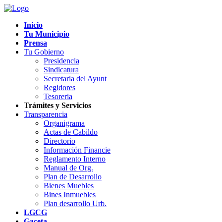
Inicio
Tu Municipio
Prensa
Tu Gobierno
Presidencia
Sindicatura
Secretaria del Ayunt
Regidores
Tesoreria
Trámites y Servicios
Transparencia
Organigrama
Actas de Cabildo
Directorio
Información Financie
Reglamento Interno
Manual de Org.
Plan de Desarrollo
Bienes Muebles
Bines Inmuebles
Plan desarrollo Urb.
LGCG
Gaceta